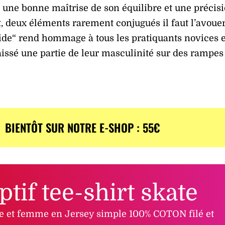
r une bonne maîtrise de son équilibre et une précis
 deux éléments rarement conjugués il faut l’avouer
lide“ rend hommage à tous les pratiquants novices e
aissé une partie de leur masculinité sur des rampes
BIENTÔT SUR NOTRE E-SHOP : 55€
ptif tee-shirt skate
 et femme en Jersey simple 100% COTON filé et