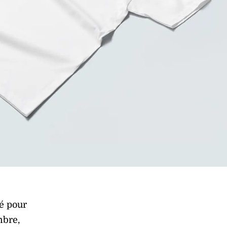
é pour
mbre,