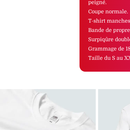
peigné.
Coupe normale.
T-shirt manches 
Bande de propret
Surpiqûre double
Grammage de 18
Taille du S au X