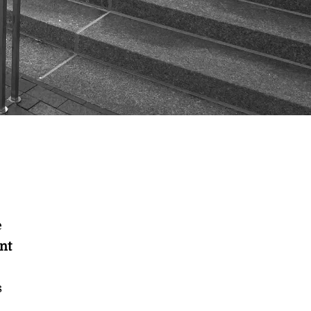
e
nt
s