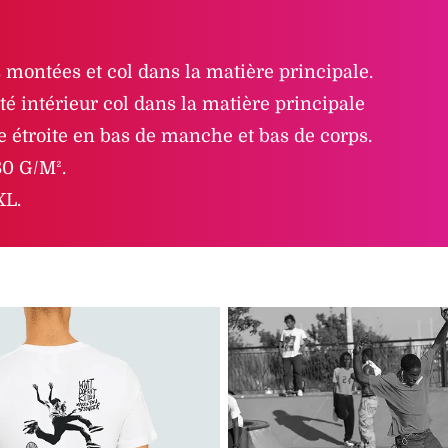
montées et col dans la matière principale.
é intérieur col dans la matière principale
 étroite en bas de manche et bas de corps.
0 G/M².
XL.