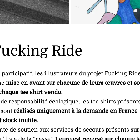
ucking Ride
 participatif, les illustrateurs du projet Fucking Rid
une
mise en avant sur chacune de leurs œuvres et so
haque tee shirt vendu.
de responsabilité écologique, les tee shirts présent
 sont
réalisés uniquement à la demande en France
t stock inutile.
nté de soutien aux services de secours présents sur
u’il y a de la “casse“,
1 euro est reversé sur chaque t