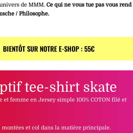
l’univers de MMM.
Ce qui ne vous tue pas vous rend
tzsche / Philosophe.
BIENTÔT SUR NOTRE E-SHOP : 55€
ptif tee-shirt skate
 et femme en Jersey simple 100% COTON filé et
montées et col dans la matière principale.