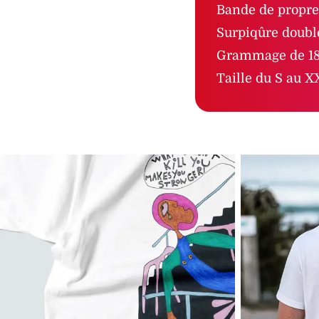
Bande de propret
Surpiqûre double
Grammage de 18
Taille du S au X