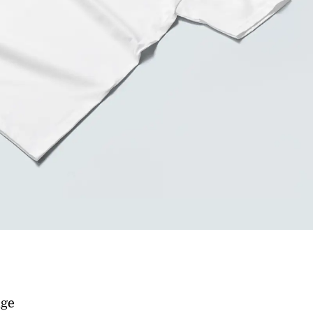
e
age