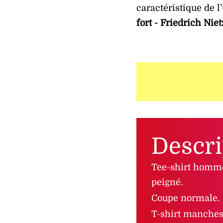
caractéristique de 
fort - Friedrich Nie
Descri
Tee-shirt homme
peigné.
Coupe normale.
T-shirt manches 