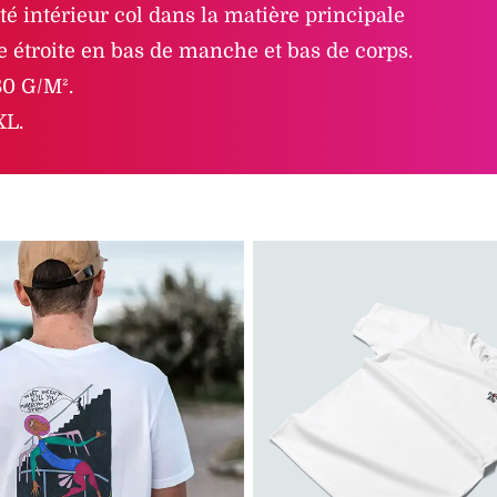
é intérieur col dans la matière principale
 étroite en bas de manche et bas de corps.
0 G/M².
XL.