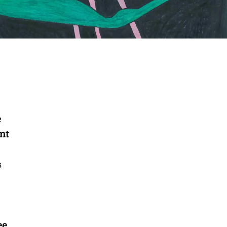
e
nt
s
ee