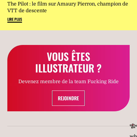
The Pilot : le film sur Amaury Pierron, champion de
VTT de descente
LIRE PLUS
VOUS ÊTES
ILLUSTRATEUR ?
Devenez membre de la team Fucking Ride
REJOINDRE
wh