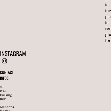
te
tue
pa
te
re
pl
fort
INSTAGRAM
CONTACT
INFOS
©
2023
Fucking
Ride
-
Mentions
légales