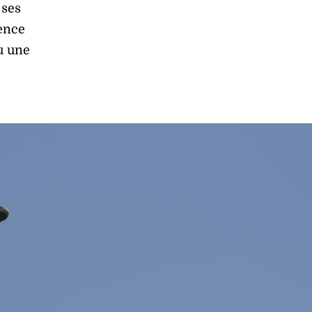
 ses
ence
nu une