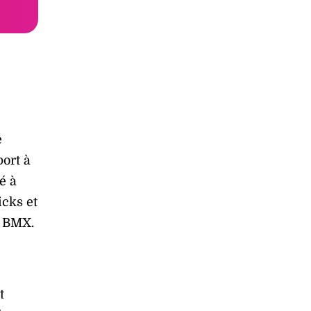
e
port à
é à
icks et
e BMX.
t