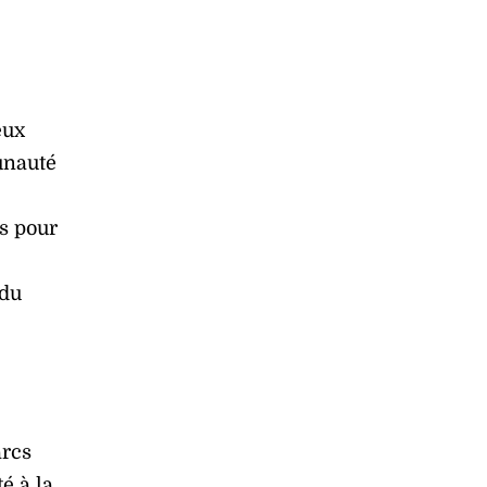
eux
unauté
s pour
 du
arcs
é à la