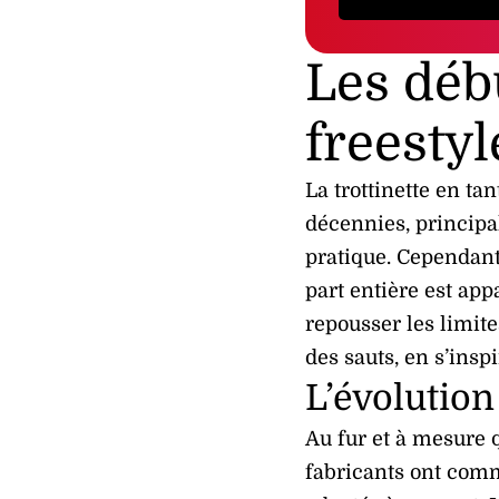
Les débu
freestyl
La trottinette en ta
décennies, principa
pratique. Cependant,
part entière est ap
repousser les limites
des sauts, en s’insp
L’évolutio
Au fur et à mesure q
fabricants ont com