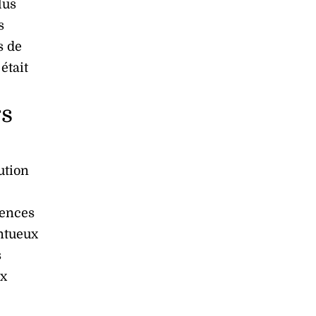
lus
s
s de
était
rs
ution
tences
entueux
s
ux