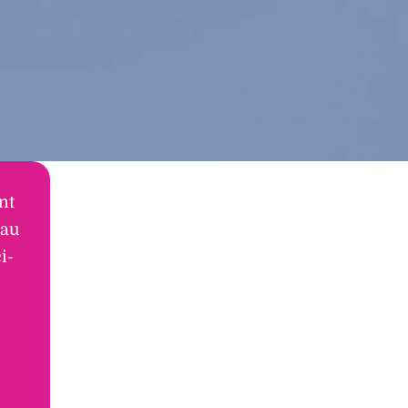
nt
 au
i-